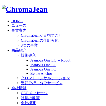
HOME
ニュース
事業案内
ChromaJeanが目指すこと
ChromaJeanの仕組み化
3つの事業
商品紹介
技術導入
Jeanious One LC ＋Robot
Jeanious One LC
Jeanious One FC
Be the Anchor
クロマトコンサルテーション
受託分析・分取サービス
会社情報
CEOメッセージ
社長の執筆
会社概要