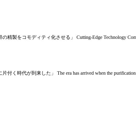
Cutting‑Edge Technology Commoditizes the Purif
as arrived when the purification of difficult oli