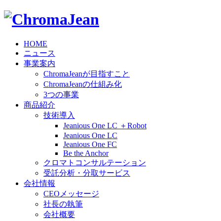
HOME
ニュース
事業案内
ChromaJeanが目指すこと
ChromaJeanの仕組み化
3つの事業
商品紹介
技術導入
Jeanious One LC ＋Robot
Jeanious One LC
Jeanious One FC
Be the Anchor
クロマトコンサルテーション
受託分析・分取サービス
会社情報
CEOメッセージ
社長の執筆
会社概要