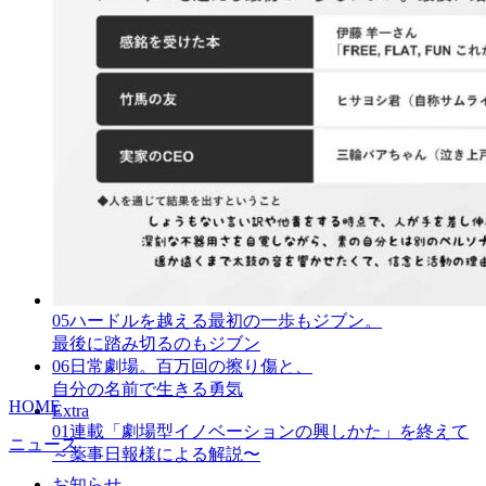
05
ハードルを越える最初の一歩もジブン。
最後に踏み切るのもジブン
06
日常劇場。百万回の擦り傷と、
自分の名前で生きる勇気
HOME
Extra
01
連載「劇場型イノベーションの興しかた」を終えて
ニュース
～薬事日報様による解説〜
お知らせ