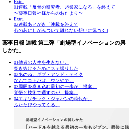
Extra
01
連載「反骨の研究者、起業家になる」を終えて
〜薬事日報社様からのおたより〜
Extra
02
連載あとがき「連載を終えて
心の芯にしがみついて離れない想いに気づく｣
薬事日報 連載 第二弾
「劇場型イノベーションの興
しかた」
01
他者の人生を生きない。
突き抜けるためにステ振りした
02
あのね。ギブ・アンド・テイク
なんてコトバは、ウソやで。
03
周囲を巻き込む最初の一歩が、提案。
覚悟と技術で通すのが、提案。
04
エキゾチック・ジャパンの時代が、
ふたたびやってくる。