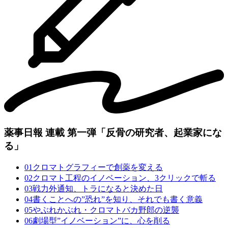
薬事日報 連載 第一弾
「反骨の研究者、起業家にな
る」
01
クロマトグラフィーで創薬を変える
02
クロマト工程のイノベーション、3クリックで斬る
03
戦力外通知、トラになると決めた日
04
書くことへの”恐れ”を知り、それでも書く意義
05
やぶれかぶれ・クロマトバカ野郎の逆襲
06
劇場型”イノベーション”に、心を削る