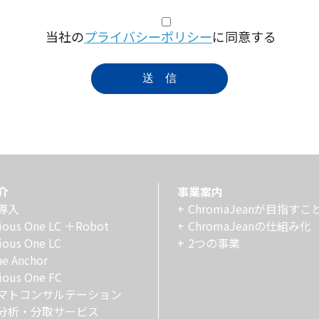
当社の
プライバシーポリシー
に同意する
介
事業案内
導入
ChromaJeanが目指すこ
ious One LC ＋Robot
ChromaJeanの仕組み化
ious One LC
2つの事業
he Anchor
ious One FC
マトコンサルテーション
分析・分取サービス