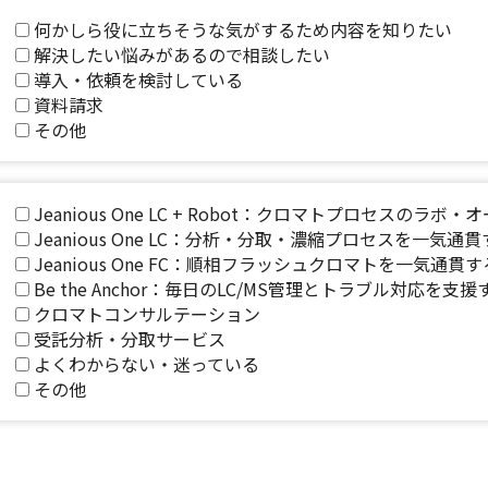
何かしら役に立ちそうな気がするため内容を知りたい
解決したい悩みがあるので相談したい
導入・依頼を検討している
資料請求
その他
Jeanious One LC + Robot：クロマトプロセスのラボ
Jeanious One LC：分析・分取・濃縮プロセスを一気
Jeanious One FC：順相フラッシュクロマトを一気通
Be the Anchor：毎日のLC/MS管理とトラブル対応を
クロマトコンサルテーション
受託分析・分取サービス
よくわからない・迷っている
その他