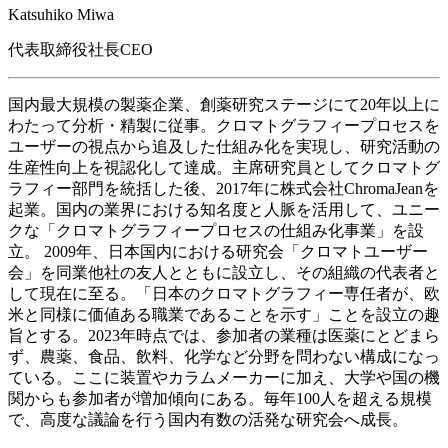
Katsuhiko Miwa
代表取締役社長CEO
国内最大規模の製薬企業、創薬研究ステージにて20年以上に
わたって分析・精製に従事。クロマトグラフィープロセスを
ユーザーの視点から追及した仕組み化を実現し、研究活動の
生産性向上を視認化して達成。主席研究員としてクロマトグ
ラフィー部門を統括した後、2017年に株式会社ChromaJeanを
起業。国内の業界における知名度と人脈を活用して、ユニー
クな「クロマトグラフィープロセスの仕組み化事業」を設
立。 2009年、日本国内における研究会「クロマトユーザー
会」を同業他社の友人とともに設立し、その組織の代表者と
して現在に至る。「日本のクロマトグラフィー専任者が、欧
米と同様に価値ある職業であることを示す」ことを設立の趣
旨とする。2023年時点では、参加者の業種は医薬にとどまら
ず、農薬、食品、飲料、化学など分野を問わない構成になっ
ている。ここに装置やカラムメーカーに加え、大学や国の機
関からも参加者が増加傾向にある。毎年100人を超える規模
で、高度な議論を行う国内有数の活発な研究会へ成長。