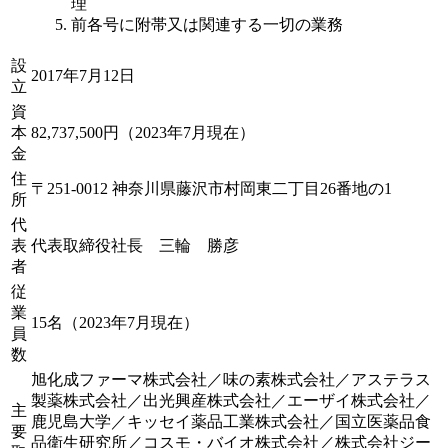
理
前各号に附帯又は関連する一切の業務
設
2017年7月12日
立
資
本
82,737,500円（2023年7月現在）
金
住
〒251-0012 神奈川県藤沢市村岡東二丁目26番地の1
所
代
表
代表取締役社長 三輪 勝彦
者
従
業
15名（2023年7月現在）
員
数
旭化成ファーマ株式会社／味の素株式会社／アステラス
製薬株式会社／出光興産株式会社／エーザイ株式会社／
主
鹿児島大学／キッセイ薬品工業株式会社／国立医薬品食
要
品衛生研究所／コスモ・バイオ株式会社／株式会社ジー