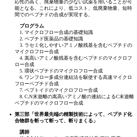
応性の高く、廃棄物量の少ない試薬を用いることが可
能となる。これにより、低コスト、低廃棄物量、短時
間でのペプチドの合成が実現する。
プログラム
1. マイクロフロー合成の基礎知識
2. ペプチド医薬品の基礎知識
3. ラセミ化しやすいアミノ酸残基を含むペプチドの
マイクロフロー合成
4. 嵩高いアミノ酸残基を含むペプチドのマイクロフ
ロー合成
5. 環状ペプチドのマイクロフロー合成
6. ワンフロー多成分連結法を駆使する高速マイクロ
フローペプチド合成
7. ペプトイドのマイクロフロー合成
8. C,N末遊離の嵩高いアミノ酸の連結によるC末遊離
ペプチドのマイクロフロー合成
第三部「世界最先端の精製技術によって、ペプチド化
合物群を斬って斬って、斬りまくる」
講師