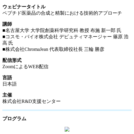
ウェビナータイトル
ペプチド医薬品の合成と精製における技術的アプローチ
講師
■名古屋大学 大学院創薬科学研究科 教授 布施 新一郎 氏
■コスモ・バイオ株式会社 デピュティマネージャー 篠原 浩
高 氏
■株式会社ChromaJean 代表取締役社長 三輪 勝彦
配信形式
ZoomによるWEB配信
言語
日本語
主催
株式会社R&D支援センター
プログラム