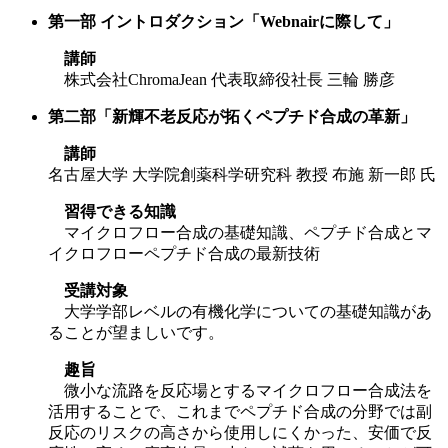
第一部 イントロダクション「Webnairに際して」
講師
株式会社ChromaJean 代表取締役社長 三輪 勝彦
第二部「新輝不老反応が拓くペプチド合成の革新」
講師
名古屋大学 大学院創薬科学研究科 教授 布施 新一郎 氏
習得できる知識
マイクロフロー合成の基礎知識、ペプチド合成とマ
イクロフローペプチド合成の最新技術
受講対象
大学学部レベルの有機化学についての基礎知識があ
ることが望ましいです。
趣旨
微小な流路を反応場とするマイクロフロー合成法を
活用することで、これまでペプチド合成の分野では副
反応のリスクの高さから使用しにくかった、安価で反