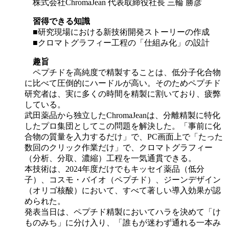
株式会社ChromaJean 代表取締役社長 三輪 勝彦
習得できる知識
■研究現場における新技術開発ストーリーの作成
■クロマトグラフィー工程の「仕組み化」の設計
趣旨
ペプチドを高純度で精製することは、低分子化合物
に比べて圧倒的にハードルが高い。そのためペプチド
研究者は、実に多くの時間を精製に割いており、疲弊
している。
武田薬品から独立したChromaJeanは、分離精製に特化
したプロ集団としてこの問題を解決した。「事前に化
合物の質量を入力するだけ」で、PC画面上で「たった
数回のクリック作業だけ」で、クロマトグラフィー
（分析、分取、濃縮）工程を一気通貫できる。
本技術は、2024年度だけでもキッセイ薬品（低分
子）、コスモ・バイオ（ペプチド）、ジーンデザイン
（オリゴ核酸）において、すべて著しい導入効果が認
められた。
発表当日は、ペプチド精製においてハラを決めて「け
ものみち」に分け入り、「誰もが迷わず通れる一本み