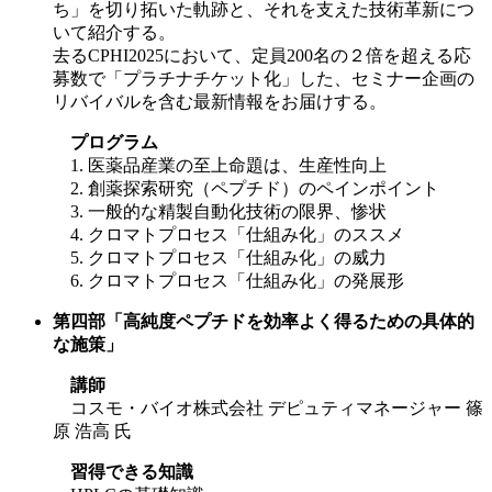
ち」を切り拓いた軌跡と、それを支えた技術革新につ
いて紹介する。
去るCPHI2025において、定員200名の２倍を超える応
募数で「プラチナチケット化」した、セミナー企画の
リバイバルを含む最新情報をお届けする。
プログラム
1. 医薬品産業の至上命題は、生産性向上
2. 創薬探索研究（ペプチド）のペインポイント
3. 一般的な精製自動化技術の限界、惨状
4. クロマトプロセス「仕組み化」のススメ
5. クロマトプロセス「仕組み化」の威力
6. クロマトプロセス「仕組み化」の発展形
第四部「高純度ペプチドを効率よく得るための具体的
な施策」
講師
コスモ・バイオ株式会社 デピュティマネージャー 篠
原 浩高 氏
習得できる知識