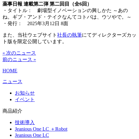
薬事日報 連載第二弾 第二回目（全6回）
・タイトル： 劇場型イノベーションの興しかた ～あの
ね。ギブ・アンド・テイクなんてコトバは、ウソやで。～
・発行： 2025年3月12日 8面
また、当社ウェブサイト
社長の執筆
にてディレクターズカッ
ト版を限定公開しています。
« 次のニュース
前のニュース »
HOME
ニュース
お知らせ
イベント
商品紹介
技術導入
Jeanious One LC ＋Robot
Jeanious One LC